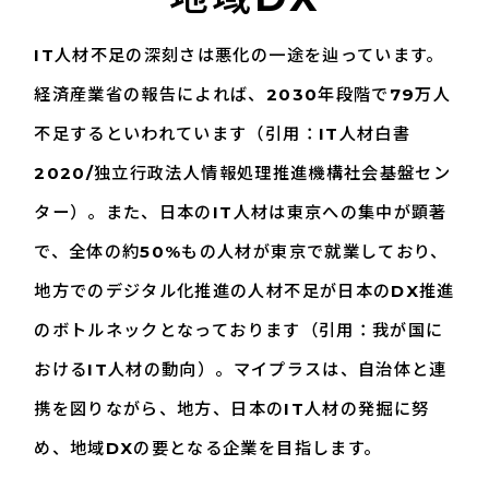
IT人材不足の深刻さは悪化の一途を辿っています。
経済産業省の報告によれば、
2030年段階で79万人
不足するといわれています（引用：IT人材白書
2020/
独立行政法人情報処理推進機構社会基盤セン
ター）。
また、日本のIT人材は東京への集中が顕著
で、全体の約50%もの人材が
東京で就業しており、
地方でのデジタル化推進の人材不足が日本のDX推進
の
ボトルネックとなっております（引用：我が国に
おけるIT人材の動向）。
マイプラスは、自治体と連
携を図りながら、地方、
日本のIT人材の発掘に努
め、地域DXの要となる企業を目指します。